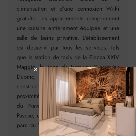
climatisation et d’une connexion Wi-Fi
gratuite, les appartements comprennent
une cuisine entièrement équipée et une
salle de bains privative. L’établissement
est desservi par tous les services, tels
que la station de taxis de la Piazza XXIV
Maggio, la ligne de tramway 3 jusqu’au
Duomo, les lignes de métro 2 et 4 (en
construction), les supermarchés à
proximité et les pistes cyclables le long
du Naviglio Grande et du Naviglio
Pavese, qui peuvent être suivies jusqu’au
parc du Tessin.