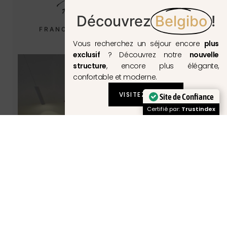
Découvrez
Belgibo
!
FRANCESCA REALI - PROPRIÉTAIRE
Vous recherchez un séjour encore
plus
exclusif
? Découvrez notre
nouvelle
structure
, encore plus élégante,
confortable et moderne.
VISITEZ LE SITE
Site de Confiance
Certifié par:
Trustindex
Appartement 1
50m² x 4 personnes